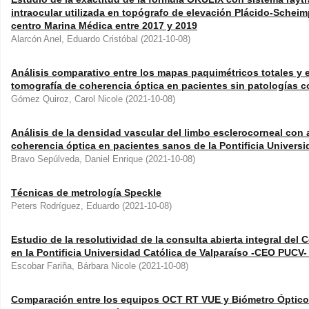
intraocular utilizada en topógrafo de elevación Plácido-Scheim
centro Marina Médica entre 2017 y 2019
Alarcón Anel, Eduardo Cristóbal
(
2021-10-08
)
Análisis comparativo entre los mapas paquimétricos totales y 
tomografía de coherencia óptica en pacientes sin patologías c
Gómez Quiroz, Carol Nicole
(
2021-10-08
)
Análisis de la densidad vascular del limbo esclerocorneal con 
coherencia óptica en pacientes sanos de la Pontificia Universi
Bravo Sepúlveda, Daniel Enrique
(
2021-10-08
)
Técnicas de metrología Speckle
Peters Rodríguez, Eduardo
(
2021-10-08
)
Estudio de la resolutividad de la consulta abierta integral de
en la Pontificia Universidad Católica de Valparaíso -CEO PUCV-
Escobar Fariña, Bárbara Nicole
(
2021-10-08
)
Comparación entre los equipos OCT RT VUE y Biómetro Óptic