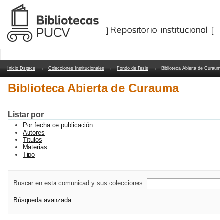
Biblioteca Abierta de Curauma
Repositorio Dspace/Manakin
Inicio Dspace
→
Colecciones Institucionales
→
Fondo de Tesis
→
Biblioteca Abierta de Curau
Biblioteca Abierta de Curauma
Listar por
Por fecha de publicación
Autores
Títulos
Materias
Tipo
Buscar en esta comunidad y sus colecciones:
Búsqueda avanzada