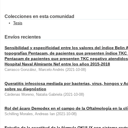
Colecciones en esta comunidad
Tesis
Envíos recientes
Sensibilidad y especificidad entre los valores del índice Beli
topografías Pentacam, de pacientes que presenten índice TKC 
Pentacam de pacientes que presenten TKC negativo atendidos e
Hospital Naval Almirante Nef entre los años 2015-2018
Carrasco González, Marcelo Andrés
(
2021-10-08
)
Queratitis infecciosa mediada por bacterias, virus, hongos y A
sobre su diagnóstico
Cárdenas Moreno, Natalia Gabriela
(
2021-10-08
)
Rol del ácaro Demodex en el campo de la Oftalmología en la clí
Schilling Morales, Andreas Ian
(
2021-10-08
)
Estudio de la exactitud de la fórmula OKULIX con sistema raytr