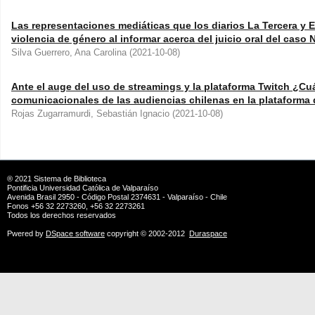
Las representaciones mediáticas que los diarios La Tercera y 
violencia de género al informar acerca del juicio oral del caso 
Silva Guerrero, Ana Carolina
(
2021-10-08
)
Ante el auge del uso de streamings y la plataforma Twitch ¿Cu
comunicacionales de las audiencias chilenas en la plataforma
Rojas Zugarramurdi, Sebastián Ignacio
(
2021-10-08
)
® 2021
Sistema de Biblioteca
Pontificia Universidad Católica de Valparaíso
Avenida Brasil 2950 - Código Postal 2374631 - Valparaíso - Chile
Fonos +56 32 2273260, +56 32 2273261
Todos los derechos reservados
Pwered by
DSpace software
copyright © 2002-2012
Duraspace