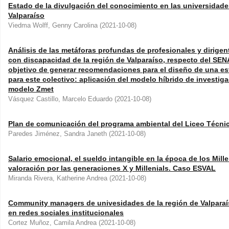
Estado de la divulgación del conocimiento en las universidad
Valparaíso
Viedma Wolff, Genny Carolina
(
2021-10-08
)
Análisis de las metáforas profundas de profesionales y dirige
con discapacidad de la región de Valparaíso, respecto del SEN
objetivo de generar recomendaciones para el diseño de una es
para este colectivo: aplicación del modelo híbrido de investiga
modelo Zmet
Vásquez Castillo, Marcelo Eduardo
(
2021-10-08
)
Plan de comunicación del programa ambiental del Liceo Técni
Paredes Jiménez, Sandra Janeth
(
2021-10-08
)
Salario emocional, el sueldo intangible en la época de los Mill
valoración por las generaciones X y Millenials. Caso ESVAL
Miranda Rivera, Katherine Andrea
(
2021-10-08
)
Community managers de univesidades de la región de Valparaí
en redes sociales institucionales
Cortez Muñoz, Camila Andrea
(
2021-10-08
)