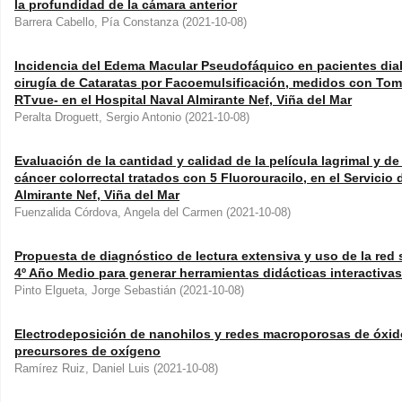
la profundidad de la cámara anterior
Barrera Cabello, Pía Constanza
(
2021-10-08
)
Incidencia del Edema Macular Pseudofáquico en pacientes diab
cirugía de Cataratas por Facoemulsificación, medidos con Tom
RTvue- en el Hospital Naval Almirante Nef, Viña del Mar
Peralta Droguett, Sergio Antonio
(
2021-10-08
)
Evaluación de la cantidad y calidad de la película lagrimal y d
cáncer colorrectal tratados con 5 Fluorouracilo, en el Servicio
Almirante Nef, Viña del Mar
Fuenzalida Córdova, Angela del Carmen
(
2021-10-08
)
Propuesta de diagnóstico de lectura extensiva y uso de la red 
4º Año Medio para generar herramientas didácticas interactivas
Pinto Elgueta, Jorge Sebastián
(
2021-10-08
)
Electrodeposición de nanohilos y redes macroporosas de óxido 
precursores de oxígeno
Ramírez Ruiz, Daniel Luis
(
2021-10-08
)