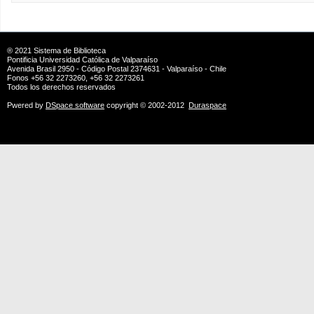
® 2021
Sistema de Biblioteca
Pontificia Universidad Católica de Valparaíso
Avenida Brasil 2950 - Código Postal 2374631 - Valparaíso - Chile
Fonos +56 32 2273260, +56 32 2273261
Todos los derechos reservados
Pwered by
DSpace software
copyright © 2002-2012
Duraspace