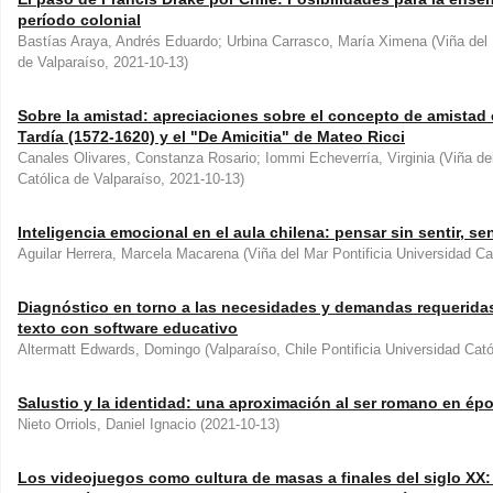
período colonial
Bastías Araya, Andrés Eduardo; Urbina Carrasco, María Ximena
(
Viña del 
de Valparaíso
,
2021-10-13
)
Sobre la amistad: apreciaciones sobre el concepto de amistad e
Tardía (1572-1620) y el "De Amicitia" de Mateo Ricci
Canales Olivares, Constanza Rosario; Iommi Echeverría, Virginia
(
Viña de
Católica de Valparaíso
,
2021-10-13
)
Inteligencia emocional en el aula chilena: pensar sin sentir, sen
Aguilar Herrera, Marcela Macarena
(
Viña del Mar Pontificia Universidad Ca
Diagnóstico en torno a las necesidades y demandas requeridas p
texto con software educativo
Altermatt Edwards, Domingo
(
Valparaíso, Chile Pontificia Universidad Cat
Salustio y la identidad: una aproximación al ser romano en épo
Nieto Orriols, Daniel Ignacio
(
2021-10-13
)
Los videojuegos como cultura de masas a finales del siglo XX: a