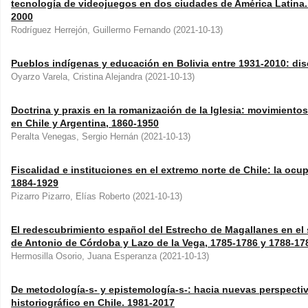
tecnología de videojuegos en dos ciudades de América Latina. 
2000
Rodríguez Herrejón, Guillermo Fernando
(
2021-10-13
)
Pueblos indígenas y educación en Bolivia entre 1931-2010: dis
Oyarzo Varela, Cristina Alejandra
(
2021-10-13
)
Doctrina y praxis en la romanización de la Iglesia: movimientos 
en Chile y Argentina, 1860-1950
Peralta Venegas, Sergio Hernán
(
2021-10-13
)
Fiscalidad e instituciones en el extremo norte de Chile: la ocu
1884-1929
Pizarro Pizarro, Elías Roberto
(
2021-10-13
)
El redescubrimiento español del Estrecho de Magallanes en el si
de Antonio de Córdoba y Lazo de la Vega, 1785-1786 y 1788-17
Hermosilla Osorio, Juana Esperanza
(
2021-10-13
)
De metodología-s- y epistemología-s-: hacia nuevas perspect
historiográfico en Chile. 1981-2017