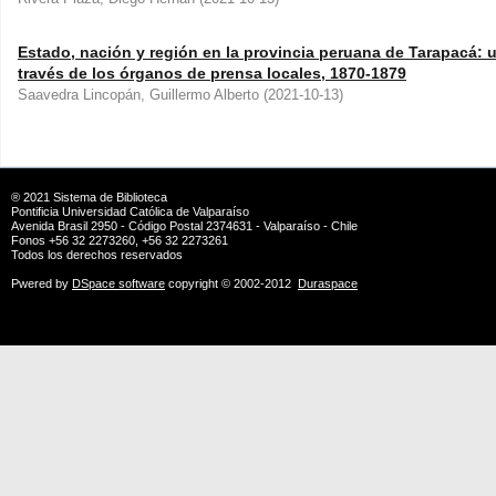
Estado, nación y región en la provincia peruana de Tarapacá: u
través de los órganos de prensa locales, 1870-1879
Saavedra Lincopán, Guillermo Alberto
(
2021-10-13
)
® 2021
Sistema de Biblioteca
Pontificia Universidad Católica de Valparaíso
Avenida Brasil 2950 - Código Postal 2374631 - Valparaíso - Chile
Fonos +56 32 2273260, +56 32 2273261
Todos los derechos reservados
Pwered by
DSpace software
copyright © 2002-2012
Duraspace