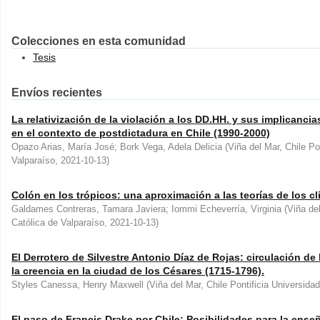
Colecciones en esta comunidad
Tesis
Envíos recientes
La relativización de la violación a los DD.HH. y sus implicanci
en el contexto de postdictadura en Chile (1990-2000)
Opazo Arias, María José; Bork Vega, Adela Delicia
(
Viña del Mar, Chile Po
Valparaíso
,
2021-10-13
)
Colón en los trópicos: una aproximación a las teorías de los c
Galdames Contreras, Tamara Javiera; Iommi Echeverría, Virginia
(
Viña del
Católica de Valparaíso
,
2021-10-13
)
El Derrotero de Silvestre Antonio Díaz de Rojas: circulación de
la creencia en la ciudad de los Césares (1715-1796).
Styles Canessa, Henry Maxwell
(
Viña del Mar, Chile Pontificia Universida
El paso de Francis Drake por Chile: Posibilidades para la enseñ