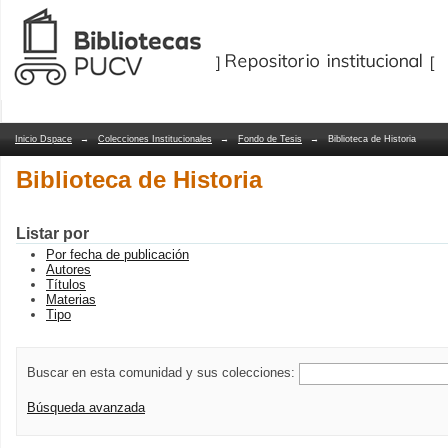
Biblioteca de Historia
Repositorio Dspace/Manakin
Inicio Dspace
→
Colecciones Institucionales
→
Fondo de Tesis
→
Biblioteca de Historia
Biblioteca de Historia
Listar por
Por fecha de publicación
Autores
Títulos
Materias
Tipo
Buscar en esta comunidad y sus colecciones:
Búsqueda avanzada