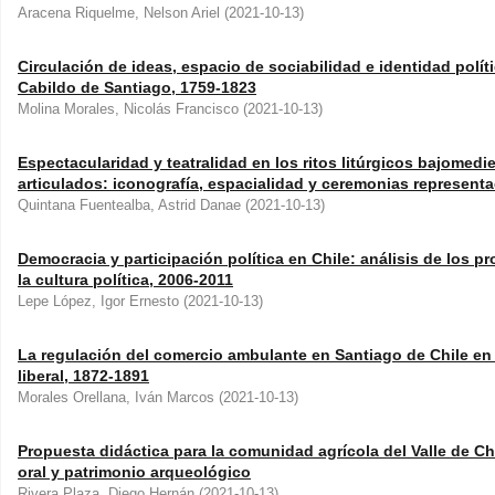
Aracena Riquelme, Nelson Ariel
(
2021-10-13
)
Circulación de ideas, espacio de sociabilidad e identidad polític
Cabildo de Santiago, 1759-1823
Molina Morales, Nicolás Francisco
(
2021-10-13
)
Espectacularidad y teatralidad en los ritos litúrgicos bajomedie
articulados: iconografía, espacialidad y ceremonias represent
Quintana Fuentealba, Astrid Danae
(
2021-10-13
)
Democracia y participación política en Chile: análisis de los 
la cultura política, 2006-2011
Lepe López, Igor Ernesto
(
2021-10-13
)
La regulación del comercio ambulante en Santiago de Chile en
liberal, 1872-1891
Morales Orellana, Iván Marcos
(
2021-10-13
)
Propuesta didáctica para la comunidad agrícola del Valle de Cha
oral y patrimonio arqueológico
Rivera Plaza, Diego Hernán
(
2021-10-13
)