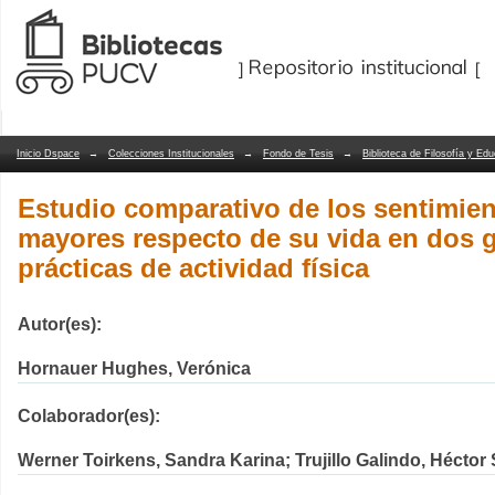
Estudio comparativo de los sentimient
Repositorio Dspace/Manakin
vida en dos grupos que asisten a prácti
Inicio Dspace
→
Colecciones Institucionales
→
Fondo de Tesis
→
Biblioteca de Filosofía y Ed
Estudio comparativo de los sentimien
mayores respecto de su vida en dos 
prácticas de actividad física
Autor(es):
Hornauer Hughes, Verónica
Colaborador(es):
Werner Toirkens, Sandra Karina; Trujillo Galindo, Héctor