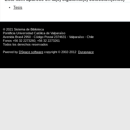
Tesis
® 2021
Sistema de Biblioteca
Pontificia Universidad Católica de Valparaíso
Avenida Brasil 2950 - Código Postal 2374631 - Valparaíso - Chile
Fonos +56 32 2273260, +56 32 2273261
Todos los derechos reservados
Pwered by
DSpace software
copyright © 2002-2012
Duraspace