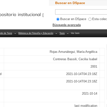
s y drogas 1997 Organización Mundial 
Buscar en DSpace
 enfoque de colaboración en el control
Bibliotecas PUCV
Buscar en DSpace
Esta colec
Búsqueda avanzada
ndo de Tesis
→
Biblioteca de Filosofía y Educación
→
Tesis
→
Ver ítem
Rojas Amunátegui, María Angélica
Contreras Bassili, Cecilia Isabel
2001
d
2021-10-14T04:23:18Z
2021-10-14T04:23:18Z
2021-10-14
last modification