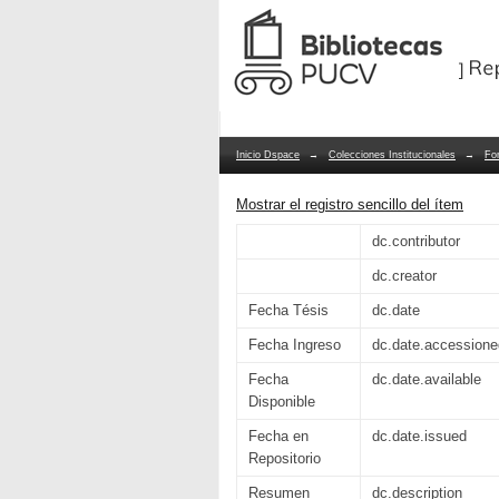
Informe sobre aduana
Repositorio Dspace/Manakin
perspectiva general y
Inicio Dspace
→
Colecciones Institucionales
→
Fo
Mostrar el registro sencillo del ítem
dc.contributor
dc.creator
Fecha Tésis
dc.date
Fecha Ingreso
dc.date.accessione
Fecha
dc.date.available
Disponible
Fecha en
dc.date.issued
Repositorio
Resumen
dc.description