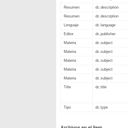
Resumen
dc.description
Resumen
dc.description
Lenguaje
dc.language
Editor
dc.publisher
Materia
dc.subject
Materia
dc.subject
Materia
dc.subject
Materia
dc.subject
Materia
dc.subject
Title
dc.title
Tipo
dc.type
Archivos en el ítem