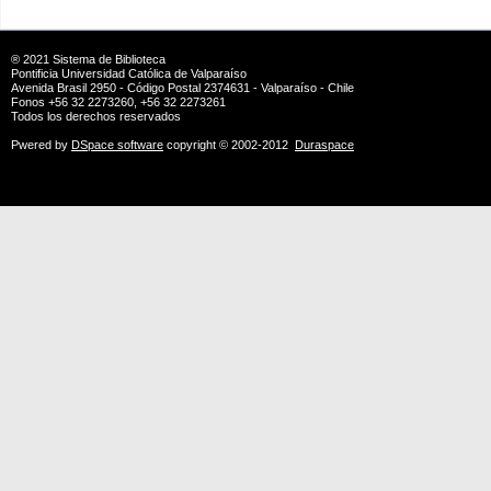
® 2021
Sistema de Biblioteca
Pontificia Universidad Católica de Valparaíso
Avenida Brasil 2950 - Código Postal 2374631 - Valparaíso - Chile
Fonos +56 32 2273260, +56 32 2273261
Todos los derechos reservados
Pwered by
DSpace software
copyright © 2002-2012
Duraspace