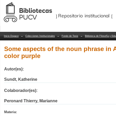
Some aspects of the noun phrase in Al
Repositorio Dspace/Manakin
Inicio Dspace
→
Colecciones Institucionales
→
Fondo de Tesis
→
Biblioteca de Filosofía y Ed
Some aspects of the noun phrase in A
color purple
Autor(es):
Sundt, Katherine
Colaborador(es):
Peronard Thierry, Marianne
Materia: