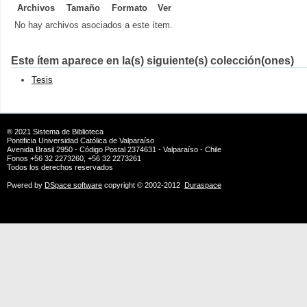
Archivos
Tamaño
Formato
Ver
No hay archivos asociados a este ítem.
Este ítem aparece en la(s) siguiente(s) colección(ones)
Tesis
® 2021
Sistema de Biblioteca
Pontificia Universidad Católica de Valparaíso
Avenida Brasil 2950 - Código Postal 2374631 - Valparaíso - Chile
Fonos +56 32 2273260, +56 32 2273261
Todos los derechos reservados
Pwered by
DSpace software
copyright © 2002-2012
Duraspace