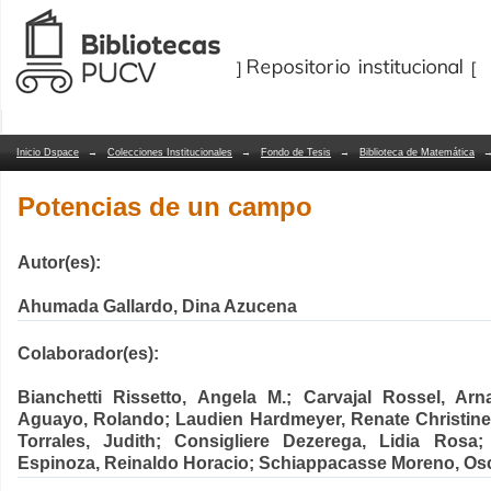
Potencias de un campo
Repositorio Dspace/Manakin
Inicio Dspace
→
Colecciones Institucionales
→
Fondo de Tesis
→
Biblioteca de Matemática
Potencias de un campo
Autor(es):
Ahumada Gallardo, Dina Azucena
Colaborador(es):
Bianchetti Rissetto, Angela M.; Carvajal Rossel, Ar
Aguayo, Rolando; Laudien Hardmeyer, Renate Christine;
Torrales, Judith; Consigliere Dezerega, Lidia Rosa;
Espinoza, Reinaldo Horacio; Schiappacasse Moreno, Os