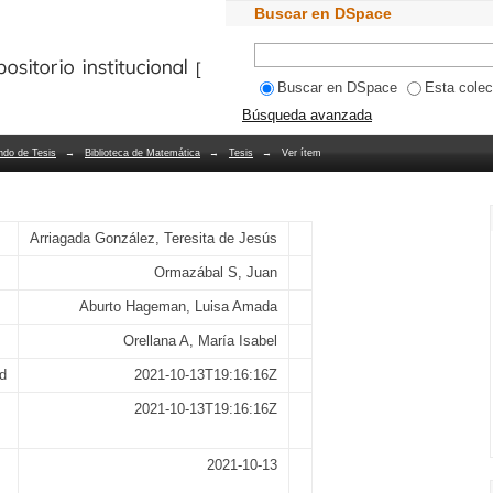
Buscar en DSpace
Bibliotecas PUCV
Buscar en DSpace
Esta colec
Búsqueda avanzada
ndo de Tesis
→
Biblioteca de Matemática
→
Tesis
→
Ver ítem
Arriagada González, Teresita de Jesús
Ormazábal S, Juan
Aburto Hageman, Luisa Amada
Orellana A, María Isabel
d
2021-10-13T19:16:16Z
2021-10-13T19:16:16Z
2021-10-13