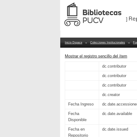
Números reales
Repositorio Dspace/Manakin
Inicio Dspace
→
Colecciones Institucionales
→
Fo
Mostrar el registro sencillo del ítem
dc.contributor
dc.contributor
dc.contributor
dc.creator
Fecha Ingreso
dc.date.accessione
Fecha
dc.date.available
Disponible
Fecha en
dc.date.issued
Repositorio