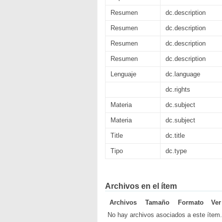
Resumen
dc.description
Resumen
dc.description
Resumen
dc.description
Resumen
dc.description
Lenguaje
dc.language
dc.rights
Materia
dc.subject
Materia
dc.subject
Title
dc.title
Tipo
dc.type
Archivos en el ítem
Archivos
Tamaño
Formato
Ver
No hay archivos asociados a este ítem.