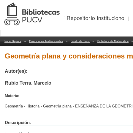
Geometría plana y consideraciones me
Repositorio Dspace/Manakin
Inicio Dspace
→
Colecciones Institucionales
→
Fondo de Tesis
→
Biblioteca de Matemática
Geometría plana y consideraciones 
Autor(es):
Rubio Terra, Marcelo
Materia:
Geometría - Historia - Geometría plana - ENSEÑANZA DE LA GEOMETR
Descripción: