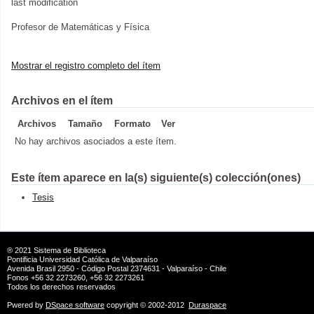
last modification
Profesor de Matemáticas y Física
Mostrar el registro completo del ítem
Archivos en el ítem
Archivos
Tamaño
Formato
Ver
No hay archivos asociados a este ítem.
Este ítem aparece en la(s) siguiente(s) colección(ones)
Tesis
® 2021
Sistema de Biblioteca
Pontificia Universidad Católica de Valparaíso
Avenida Brasil 2950 - Código Postal 2374631 - Valparaíso - Chile
Fonos +56 32 2273260, +56 32 2273261
Todos los derechos reservados
Pwered by
DSpace software
copyright © 2002-2012
Duraspace