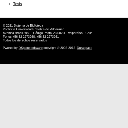
Tesis
® 2021
Sistema de Biblioteca
Pontificia Universidad Católica de Valparaíso
Avenida Brasil 2950 - Código Postal 2374631 - Valparaíso - Chile
Fonos +56 32 2273260, +56 32 2273261
Todos los derechos reservados
Pwered by
DSpace software
copyright © 2002-2012
Duraspace