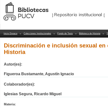
Discriminación e inclusión sexual en e
Repositorio Dspace/Manakin
Inicio Dspace
→
Colecciones Institucionales
→
Fondo de Tesis
→
Biblioteca de Historia
→
T
Discriminación e inclusión sexual en 
Historia
Autor(es):
Figueroa Bustamante, Agustín Ignacio
Colaborador(es):
Iglesias Segura, Ricardo Miguel
Materia: