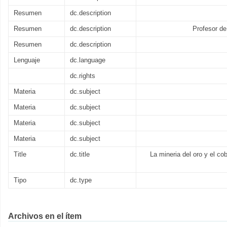
Resumen
dc.description
Resumen
dc.description
Profesor de
Resumen
dc.description
Lenguaje
dc.language
dc.rights
Materia
dc.subject
Materia
dc.subject
Materia
dc.subject
Materia
dc.subject
Title
dc.title
La mineria del oro y el co
Tipo
dc.type
Archivos en el ítem