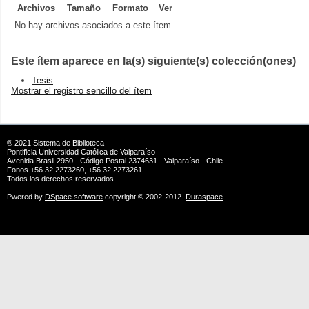
Archivos
Tamaño
Formato
Ver
No hay archivos asociados a este ítem.
Este ítem aparece en la(s) siguiente(s) colección(ones)
Tesis
Mostrar el registro sencillo del ítem
® 2021
Sistema de Biblioteca
Pontificia Universidad Católica de Valparaíso
Avenida Brasil 2950 - Código Postal 2374631 - Valparaíso - Chile
Fonos +56 32 2273260, +56 32 2273261
Todos los derechos reservados
Pwered by
DSpace software
copyright © 2002-2012
Duraspace