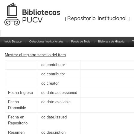
La mineria del oro y el cobre en Andaco
Repositorio Dspace/Manakin
Inicio Dspace
→
Colecciones Institucionales
→
Fondo de Tesis
→
Biblioteca de Historia
→
T
Mostrar el registro sencillo del ítem
dc.contributor
dc.contributor
dc.creator
Fecha Ingreso
dc.date.accessioned
Fecha
dc.date.available
Disponible
Fecha en
dc.date.issued
Repositorio
Resumen
dc.description