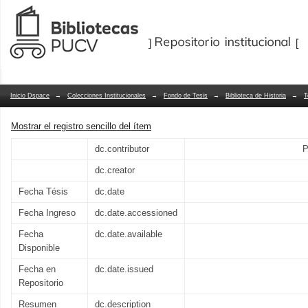
Los sistemas políticos en la escuela: 
Repositorio Dspace/Manakin
en la dictadura chilena desde 1973 a 1
Inicio Dspace
→
Colecciones Institucionales
→
Fondo de Tesis
→
Biblioteca de Historia
→
T
Mostrar el registro sencillo del ítem
dc.contributor
P
dc.creator
Fecha Tésis
dc.date
Fecha Ingreso
dc.date.accessioned
Fecha
dc.date.available
Disponible
Fecha en
dc.date.issued
Repositorio
Resumen
dc.description