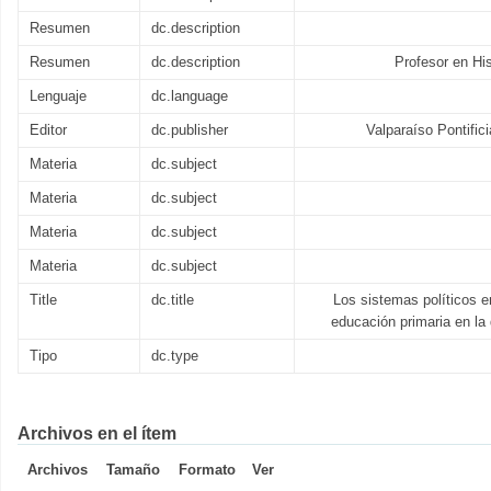
Resumen
dc.description
Resumen
dc.description
Profesor en His
Lenguaje
dc.language
Editor
dc.publisher
Valparaíso Pontific
Materia
dc.subject
Materia
dc.subject
Materia
dc.subject
Materia
dc.subject
Title
dc.title
Los sistemas políticos e
educación primaria en la
Tipo
dc.type
Archivos en el ítem
Archivos
Tamaño
Formato
Ver