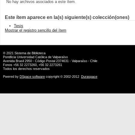
No hay archivos asociados a este ítem.
Este ítem aparece en la(s) siguiente(s) colección(ones)
Tesis
Mostrar el registro sencillo del ítem
® 2021
Sistema de Biblioteca
Pontificia Universidad Católica de Valparaíso
Avenida Brasil 2950 - Código Postal 2374631 - Valparaíso - Chile
Fonos +56 32 2273260, +56 32 2273261
Todos los derechos reservados
Pwered by
DSpace software
copyright © 2002-2012
Duraspace