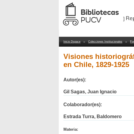
Visiones historiográfi
Repositorio Dspace/Manakin
Inicio Dspace
→
Colecciones Institucionales
→
Fo
Visiones historiográ
en Chile, 1829-1925
Autor(es):
Gil Sagas, Juan Ignacio
Colaborador(es):
Estrada Turra, Baldomero
Materia: