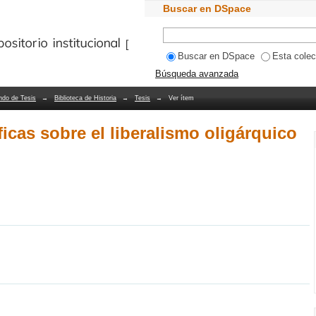
cas sobre el liberalismo oligárquico en
Buscar en DSpace
Bibliotecas PUCV
Buscar en DSpace
Esta colec
Búsqueda avanzada
ndo de Tesis
→
Biblioteca de Historia
→
Tesis
→
Ver ítem
ficas sobre el liberalismo oligárquico