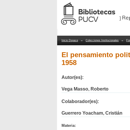
El pensamiento politi
Repositorio Dspace/Manakin
Inicio Dspace
→
Colecciones Institucionales
→
Fo
El pensamiento poli
1958
Autor(es):
Vega Masso, Roberto
Colaborador(es):
Guerrero Yoacham, Cristián
Materia: