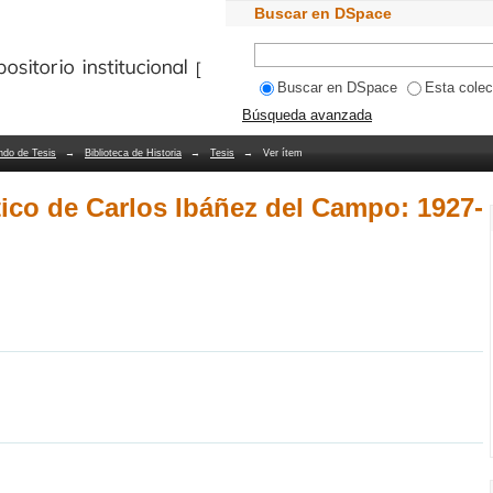
co de Carlos Ibáñez del Campo: 1927-1
Buscar en DSpace
Bibliotecas PUCV
Buscar en DSpace
Esta colec
Búsqueda avanzada
ndo de Tesis
→
Biblioteca de Historia
→
Tesis
→
Ver ítem
tico de Carlos Ibáñez del Campo: 1927-