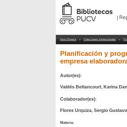
Planificación y prog
Repositorio Dspace/Manakin
productos plásticos
Inicio Dspace
→
Colecciones Institucionales
→
Fo
Planificación y pro
empresa elaboradora
Autor(es):
Valdés Bettancourt, Karina Dan
Colaborador(es):
Flores Urquiza, Sergio Gustav
Materia: