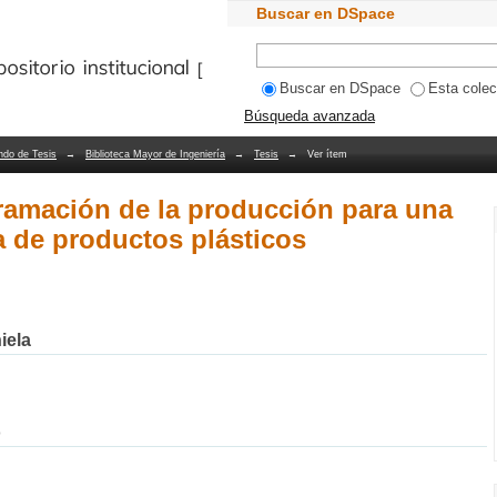
ramación de la producción para una emp
Buscar en DSpace
Bibliotecas PUCV
Buscar en DSpace
Esta colec
Búsqueda avanzada
ndo de Tesis
→
Biblioteca Mayor de Ingeniería
→
Tesis
→
Ver ítem
gramación de la producción para una
 de productos plásticos
iela
o