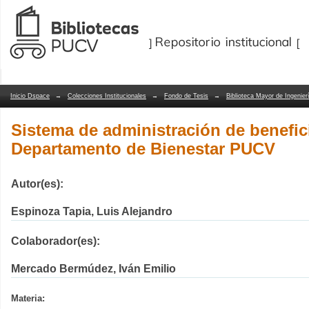
Sistema de administración de benefic
Repositorio Dspace/Manakin
Inicio Dspace
→
Colecciones Institucionales
→
Fondo de Tesis
→
Biblioteca Mayor de Ingenier
Sistema de administración de benefic
Departamento de Bienestar PUCV
Autor(es):
Espinoza Tapia, Luis Alejandro
Colaborador(es):
Mercado Bermúdez, Iván Emilio
Materia: