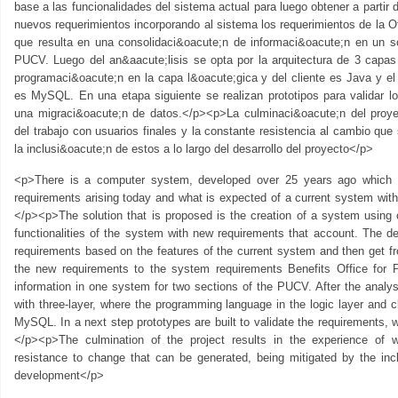
base a las funcionalidades del sistema actual para luego obtener a partir 
nuevos requerimientos incorporando al sistema los requerimientos de la Of
que resulta en una consolidaci&oacute;n de informaci&oacute;n en un s
PUCV. Luego del an&aacute;lisis se opta por la arquitectura de 3 capas 
programaci&oacute;n en la capa l&oacute;gica y del cliente es Java y e
es MySQL. En una etapa siguiente se realizan prototipos para validar lo
una migraci&oacute;n de datos.</p><p>La culminaci&oacute;n del proye
del trabajo con usuarios finales y la constante resistencia al cambio que
la inclusi&oacute;n de estos a lo largo del desarrollo del proyecto</p>
<p>There is a computer system, developed over 25 years ago which st
requirements arising today and what is expected of a current system wit
</p><p>The solution that is proposed is the creation of a system using c
functionalities of the system with new requirements that account. The d
requirements based on the features of the current system and then get f
the new requirements to the system requirements Benefits Office for Pe
information in one system for two sections of the PUCV. After the analysi
with three-layer, where the programming language in the logic layer and c
MySQL. In a next step prototypes are built to validate the requirements, 
</p><p>The culmination of the project results in the experience of 
resistance to change that can be generated, being mitigated by the incl
development</p>