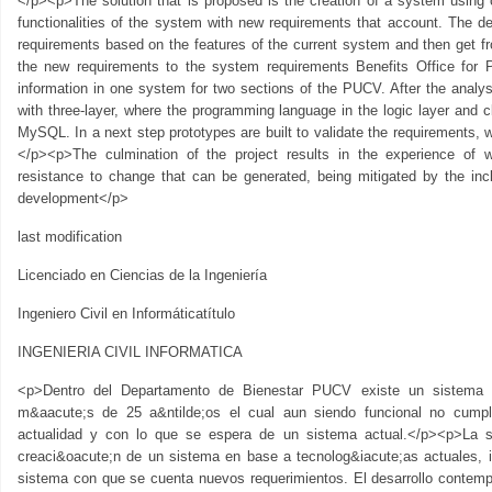
</p><p>The solution that is proposed is the creation of a system using c
functionalities of the system with new requirements that account. The d
requirements based on the features of the current system and then get f
the new requirements to the system requirements Benefits Office for Pe
information in one system for two sections of the PUCV. After the analysi
with three-layer, where the programming language in the logic layer and c
MySQL. In a next step prototypes are built to validate the requirements, 
</p><p>The culmination of the project results in the experience of 
resistance to change that can be generated, being mitigated by the incl
development</p>
last modification
Licenciado en Ciencias de la Ingeniería
Ingeniero Civil en Informáticatítulo
INGENIERIA CIVIL INFORMATICA
<p>Dentro del Departamento de Bienestar PUCV existe un sistema in
m&aacute;s de 25 a&ntilde;os el cual aun siendo funcional no cumpl
actualidad y con lo que se espera de un sistema actual.</p><p>La s
creaci&oacute;n de un sistema en base a tecnolog&iacute;as actuales, i
sistema con que se cuenta nuevos requerimientos. El desarrollo contempl