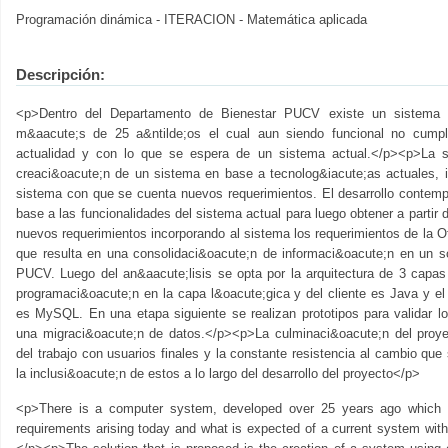
Programación dinámica - ITERACION - Matemática aplicada
Descripción:
<p>Dentro del Departamento de Bienestar PUCV existe un sistema in
m&aacute;s de 25 a&ntilde;os el cual aun siendo funcional no cumpl
actualidad y con lo que se espera de un sistema actual.</p><p>La s
creaci&oacute;n de un sistema en base a tecnolog&iacute;as actuales, i
sistema con que se cuenta nuevos requerimientos. El desarrollo contempl
base a las funcionalidades del sistema actual para luego obtener a partir 
nuevos requerimientos incorporando al sistema los requerimientos de la Of
que resulta en una consolidaci&oacute;n de informaci&oacute;n en un s
PUCV. Luego del an&aacute;lisis se opta por la arquitectura de 3 capas 
programaci&oacute;n en la capa l&oacute;gica y del cliente es Java y e
es MySQL. En una etapa siguiente se realizan prototipos para validar lo
una migraci&oacute;n de datos.</p><p>La culminaci&oacute;n del proye
del trabajo con usuarios finales y la constante resistencia al cambio que
la inclusi&oacute;n de estos a lo largo del desarrollo del proyecto</p>
<p>There is a computer system, developed over 25 years ago which st
requirements arising today and what is expected of a current system wit