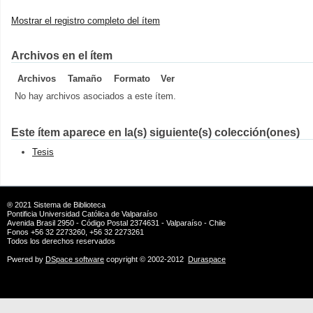
Mostrar el registro completo del ítem
Archivos en el ítem
Archivos
Tamaño
Formato
Ver
No hay archivos asociados a este ítem.
Este ítem aparece en la(s) siguiente(s) colección(ones)
Tesis
® 2021
Sistema de Biblioteca
Pontificia Universidad Católica de Valparaíso
Avenida Brasil 2950 - Código Postal 2374631 - Valparaíso - Chile
Fonos +56 32 2273260, +56 32 2273261
Todos los derechos reservados
Pwered by
DSpace software
copyright © 2002-2012
Duraspace