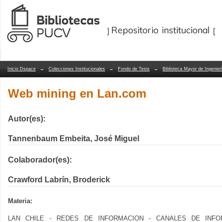
Web mining en Lan.com
Repositorio Dspace/Manakin
Inicio Dspace
→
Colecciones Institucionales
→
Fondo de Tesis
→
Biblioteca Mayor de Ingenier
Web mining en Lan.com
Autor(es):
Tannenbaum Embeita, José Miguel
Colaborador(es):
Crawford Labrín, Broderick
Materia:
LAN CHILE - REDES DE INFORMACION - CANALES DE INFORM