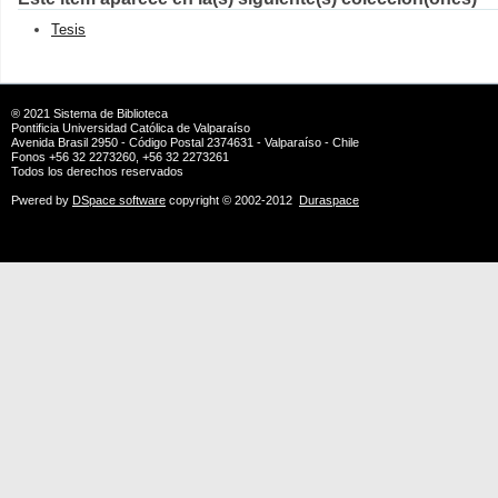
Tesis
® 2021
Sistema de Biblioteca
Pontificia Universidad Católica de Valparaíso
Avenida Brasil 2950 - Código Postal 2374631 - Valparaíso - Chile
Fonos +56 32 2273260, +56 32 2273261
Todos los derechos reservados
Pwered by
DSpace software
copyright © 2002-2012
Duraspace