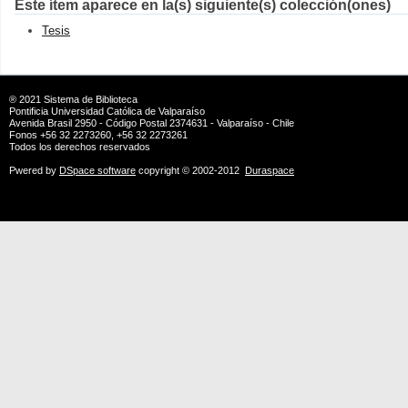
Este ítem aparece en la(s) siguiente(s) colección(ones)
Tesis
® 2021
Sistema de Biblioteca
Pontificia Universidad Católica de Valparaíso
Avenida Brasil 2950 - Código Postal 2374631 - Valparaíso - Chile
Fonos +56 32 2273260, +56 32 2273261
Todos los derechos reservados
Pwered by
DSpace software
copyright © 2002-2012
Duraspace