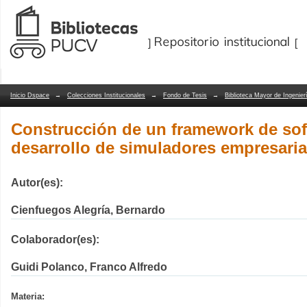
Construcción de un framework de softw
Repositorio Dspace/Manakin
empresariales
Inicio Dspace
→
Colecciones Institucionales
→
Fondo de Tesis
→
Biblioteca Mayor de Ingenier
Construcción de un framework de sof
desarrollo de simuladores empresaria
Autor(es):
Cienfuegos Alegría, Bernardo
Colaborador(es):
Guidi Polanco, Franco Alfredo
Materia: