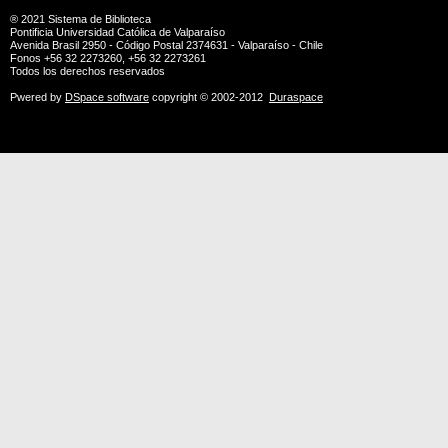
® 2021
Sistema de Biblioteca
Pontificia Universidad Católica de Valparaíso
Avenida Brasil 2950 - Código Postal 2374631 - Valparaíso - Chile
Fonos +56 32 2273260, +56 32 2273261
Todos los derechos reservados
Pwered by
DSpace software
copyright © 2002-2012
Duraspace