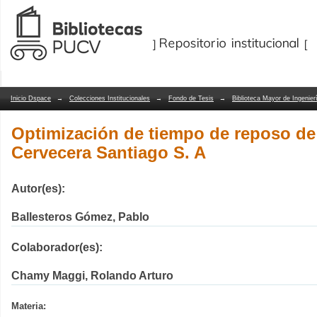
Optimización de tiempo de reposo de c
Repositorio Dspace/Manakin
Inicio Dspace
→
Colecciones Institucionales
→
Fondo de Tesis
→
Biblioteca Mayor de Ingenier
Optimización de tiempo de reposo de
Cervecera Santiago S. A
Autor(es):
Ballesteros Gómez, Pablo
Colaborador(es):
Chamy Maggi, Rolando Arturo
Materia: