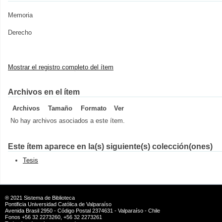
Memoria
Derecho
Mostrar el registro completo del ítem
Archivos en el ítem
Archivos
Tamaño
Formato
Ver
No hay archivos asociados a este ítem.
Este ítem aparece en la(s) siguiente(s) colección(ones)
Tesis
® 2021
Sistema de Biblioteca
Pontificia Universidad Católica de Valparaíso
Avenida Brasil 2950 - Código Postal 2374631 - Valparaíso - Chile
Fonos +56 32 2273260, +56 32 2273261