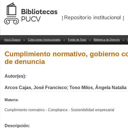
Cumplimiento normativo, gobierno cor
Repositorio Dspace/Manakin
Inicio Dspace
→
Colecciones Institucionales
→
Fondo de Tesis
→
Biblioteca de Derecho
→
Cumplimiento normativo, gobierno co
de denuncia
Autor(es):
Arcos Cajas, José Francisco; Toso Milos, Ángela Natalia
Materia:
Cumplimiento normativo - Compliance - Sostenibilidad empresarial
Descripción: