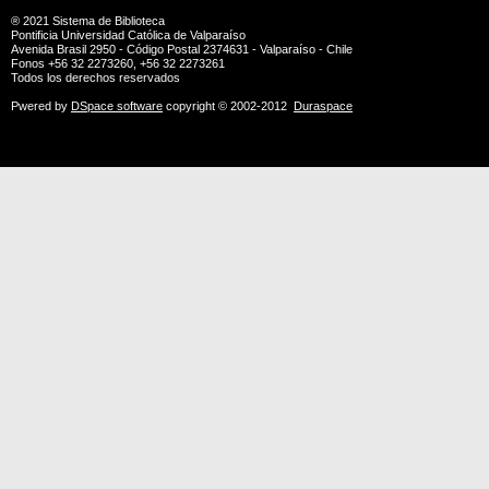
® 2021
Sistema de Biblioteca
Pontificia Universidad Católica de Valparaíso
Avenida Brasil 2950 - Código Postal 2374631 - Valparaíso - Chile
Fonos +56 32 2273260, +56 32 2273261
Todos los derechos reservados
Pwered by
DSpace software
copyright © 2002-2012
Duraspace