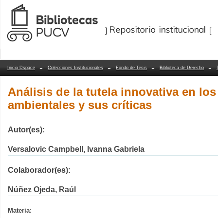
Análisis de la tutela innovativa en los 
Repositorio Dspace/Manakin
Inicio Dspace
→
Colecciones Institucionales
→
Fondo de Tesis
→
Biblioteca de Derecho
→
Análisis de la tutela innovativa en los
ambientales y sus críticas
Autor(es):
Versalovic Campbell, Ivanna Gabriela
Colaborador(es):
Núñez Ojeda, Raúl
Materia: