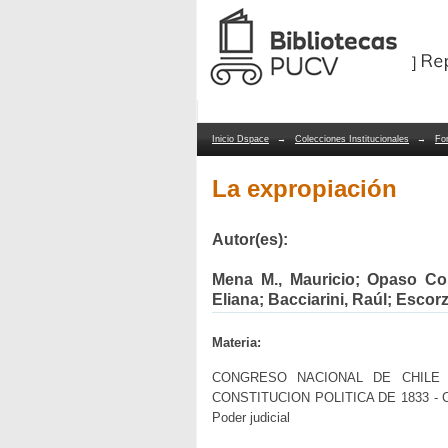
La expropiación
Repositorio Dspace/Manakin
Inicio Dspace
→
Colecciones Institucionales
→
Fo
La expropiación
Autor(es):
Mena M., Mauricio; Opaso Cous
Eliana; Bacciarini, Raúl; Esco
Materia:
CONGRESO NACIONAL DE CHILE - EX
CONSTITUCION POLITICA DE 1833 - CO
Poder judicial