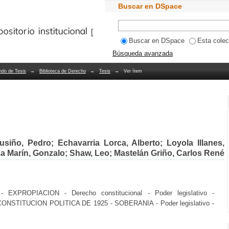
Buscar en DSpace
Bibliotecas PUCV
Buscar en DSpace
Esta colec
Búsqueda avanzada
ndo de Tesis
→
Biblioteca de Derecho
→
Tesis
→
Ver ítem
iño, Pedro; Echavarria Lorca, Alberto; Loyola Illanes,
rza Marín, Gonzalo; Shaw, Leo; Mastelán Griño, Carlos René
PROPIACION - Derecho constitucional - Poder legislativo -
NSTITUCION POLITICA DE 1925 - SOBERANIA - Poder legislativo -