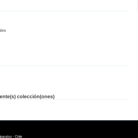
ales
iente(s) colección(ones)
paraíso - Chile