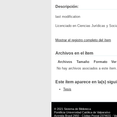
Descripción:
last modification
Licenciado en Ciencias Jurídicas y Soci
Mostrar el registro completo del ítem
Archivos en el ítem
Archivos
Tamaño
Formato
Ver
No hay archivos asociados a este ítem.
Este ítem aparece en la(s) sigu
Tesis
® 2021
Sistema de Biblioteca
Pontificia Universidad Católica de Valparaíso
Avenida Brasil 2950 - Código Postal 2374631 - Val