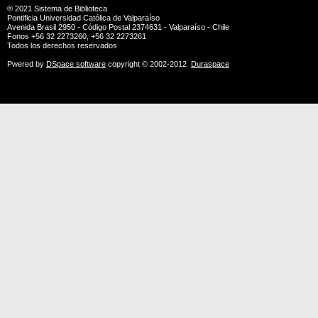
® 2021
Sistema de Biblioteca
Pontificia Universidad Católica de Valparaíso
Avenida Brasil 2950 - Código Postal 2374631 - Valparaíso - Chile
Fonos +56 32 2273260, +56 32 2273261
Todos los derechos reservados
Pwered by
DSpace software
copyright © 2002-2012
Duraspace