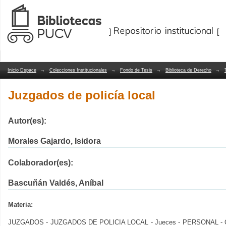
Juzgados de policía local
Repositorio Dspace/Manakin
Inicio Dspace
→
Colecciones Institucionales
→
Fondo de Tesis
→
Biblioteca de Derecho
→
Juzgados de policía local
Autor(es):
Morales Gajardo, Isidora
Colaborador(es):
Bascuñán Valdés, Aníbal
Materia:
JUZGADOS - JUZGADOS DE POLICIA LOCAL - Jueces - PERSONAL -