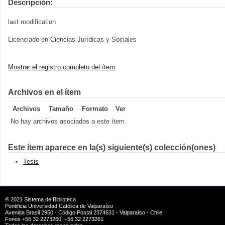
Descripción:
last modification
Licenciado en Ciencias Jurídicas y Sociales
Mostrar el registro completo del ítem
Archivos en el ítem
Archivos
Tamaño
Formato
Ver
No hay archivos asociados a este ítem.
Este ítem aparece en la(s) siguiente(s) colección(ones)
Tesis
® 2021
Sistema de Biblioteca
Pontificia Universidad Católica de Valparaíso
Avenida Brasil 2950 - Código Postal 2374631 - Valparaíso - Chile
Fonos +56 32 2273260, +56 32 2273261