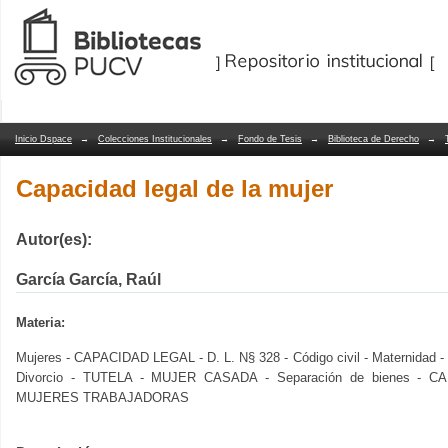
Capacidad legal de la mujer
Repositorio Dspace/Manakin
Inicio Dspace
→
Colecciones Institucionales
→
Fondo de Tesis
→
Biblioteca de Derecho
→
Capacidad legal de la mujer
Autor(es):
García García, Raúl
Materia:
Mujeres - CAPACIDAD LEGAL - D. L. N§ 328 - Código civil - Maternid
Divorcio - TUTELA - MUJER CASADA - Separación de bienes - 
MUJERES TRABAJADORAS