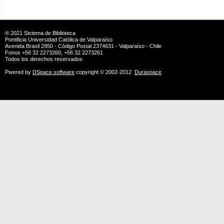
® 2021
Sistema de Biblioteca
Pontificia Universidad Católica de Valparaíso
Avenida Brasil 2950 - Código Postal 2374631 - Valparaíso - Chile
Fonos +56 32 2273260, +56 32 2273261
Todos los derechos reservados
Pwered by
DSpace software
copyright © 2002-2012
Duraspace