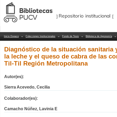
Diagnóstico de la situación sanitaria 
Repositorio Dspace/Manakin
cabra de las comunas de Lampa y Til-T
Inicio Dspace
→
Colecciones Institucionales
→
Fondo de Tesis
→
Biblioteca de Agronomía
→
Diagnóstico de la situación sanitaria
la leche y el queso de cabra de las 
Til-Til Región Metropolitana
Autor(es):
Sierra Acevedo, Cecilia
Colaborador(es):
Camacho Núñez, Lavinia E