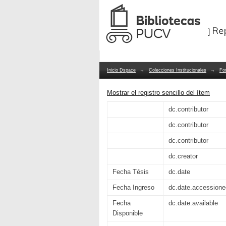
Reflexiones tras bamb
Repositorio Dspace/Manakin
le otorgan a su experi
centro cultural y cole
Inicio Dspace
→
Colecciones Institucionales
→
Fo
Mostrar el registro sencillo del ítem
dc.contributor
dc.contributor
dc.contributor
dc.creator
Fecha Tésis
dc.date
Fecha Ingreso
dc.date.accessione
Fecha
dc.date.available
Disponible