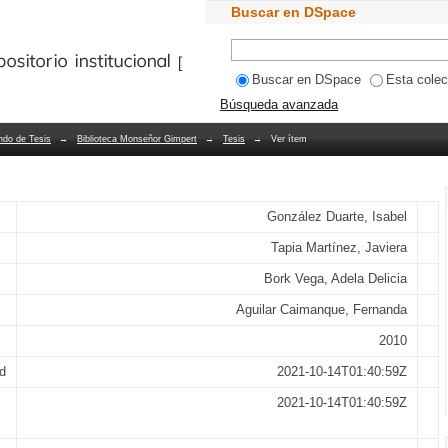
alinas: una aproximación a los signifi
Buscar en DSpace
encia con las artes escénicas. Desde su
Bibliotecas PUCV
ctivo teatral La Mandrágora
Buscar en DSpace
Esta colec
Búsqueda avanzada
ndo de Tesis
→
Biblioteca Monseñor Gimpert
→
Tesis
→
Ver ítem
González Duarte, Isabel
Tapia Martínez, Javiera
Bork Vega, Adela Delicia
Aguilar Caimanque, Fernanda
2010
d
2021-10-14T01:40:59Z
2021-10-14T01:40:59Z