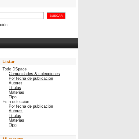
cados que los jóvenes
 participación en el
ción
Listar
Todo DSpace
Comunidades & colecciones
Por fecha de publicación
Autores
Títulos
Materias
Tipo
Esta colección
Por fecha de publicación
Autores
Títulos
Materias
Tipo