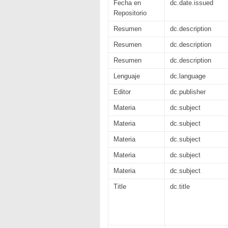
Fecha en
dc.date.issued
Repositorio
Resumen
dc.description
Resumen
dc.description
Resumen
dc.description
Lenguaje
dc.language
Editor
dc.publisher
Materia
dc.subject
Materia
dc.subject
Materia
dc.subject
Materia
dc.subject
Materia
dc.subject
Title
dc.title