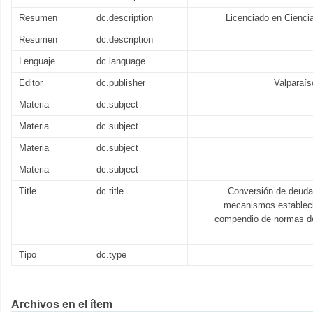
Resumen
dc.description
Licenciado en Cienci
Resumen
dc.description
Lenguaje
dc.language
Editor
dc.publisher
Valparaís
Materia
dc.subject
Materia
dc.subject
Materia
dc.subject
Materia
dc.subject
Title
dc.title
Conversión de deuda 
mecanismos establecid
compendio de normas de
Tipo
dc.type
Archivos en el ítem