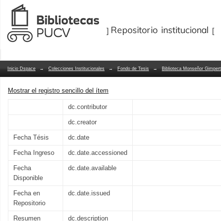
Conversión de deuda externa en Chile
Repositorio Dspace/Manakin
establecidos en los capítulos XVIII y
internacionales del Banco Central de C
Inicio Dspace
→
Colecciones Institucionales
→
Fondo de Tesis
→
Biblioteca Monseñor Gimpert
Mostrar el registro sencillo del ítem
dc.contributor
dc.creator
Fecha Tésis
dc.date
Fecha Ingreso
dc.date.accessioned
Fecha
dc.date.available
Disponible
Fecha en
dc.date.issued
Repositorio
Resumen
dc.description