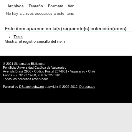
Archivos
Tamaño
Formato
Ver
No hay archivos asociados a este ítem.
Este ítem aparece en la(s) siguiente(s) colección(ones)
Tesis
Mostrar el registro sencillo del ítem
® 2021
Sistema de Biblioteca
Pontificia Universidad Católica de Valparaíso
Avenida Brasil 2950 - Código Postal 2374631 - Valparaíso - Chile
Fonos +56 32 2273260, +56 32 2273261
Todos los derechos reservados
Pwered by
DSpace software
copyright © 2002-2012
Duraspace