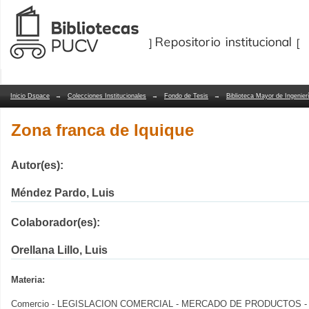
Zona franca de Iquique
Repositorio Dspace/Manakin
Inicio Dspace
→
Colecciones Institucionales
→
Fondo de Tesis
→
Biblioteca Mayor de Ingenier
Zona franca de Iquique
Autor(es):
Méndez Pardo, Luis
Colaborador(es):
Orellana Lillo, Luis
Materia:
Comercio - LEGISLACION COMERCIAL - MERCADO DE PRODUCTOS 