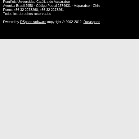
Pontificia Universidad Católica de Valparaíso
Avenida Brasil 2950 - Código Postal 2374631 - Valparaíso - Chile
Fonos +56 32 2273260, +56 32 2273261
Todos los derechos reservados
Pwered by
DSpace software
copyright © 2002-2012
Duraspace