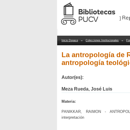
La antropología de Ra
Repositorio Dspace/Manakin
cristiana
Inicio Dspace
→
Colecciones Institucionales
→
Fo
La antropología de 
antropología teológi
Autor(es):
Meza Rueda, José Luis
Materia:
PANIKKAR, RAIMON - ANTROPOL
interpretación