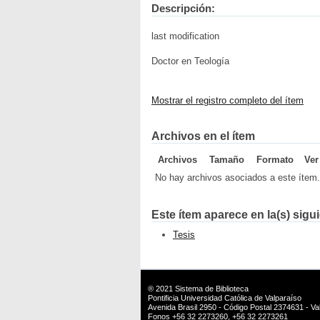
Descripción:
last modification
Doctor en Teología
Mostrar el registro completo del ítem
Archivos en el ítem
Archivos
Tamaño
Formato
Ver
No hay archivos asociados a este ítem.
Este ítem aparece en la(s) sigu
Tesis
® 2021
Sistema de Biblioteca
Pontificia Universidad Católica de Valparaíso
Avenida Brasil 2950 - Código Postal 2374631 - Val
Fonos +56 32 2273260, +56 32 2273261