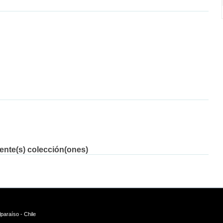
iente(s) colección(ones)
paraíso - Chile