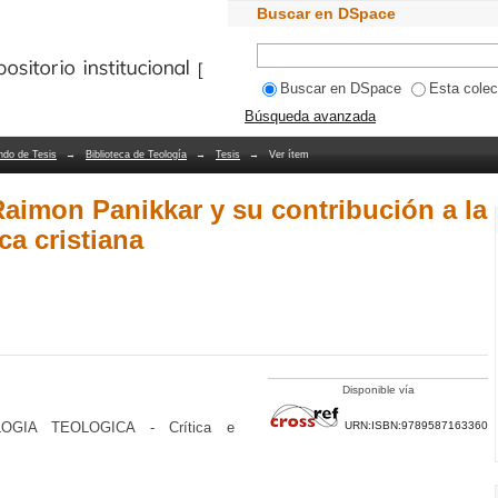
imon Panikkar y su contribución a la a
Buscar en DSpace
Bibliotecas PUCV
Buscar en DSpace
Esta colec
Búsqueda avanzada
ndo de Tesis
→
Biblioteca de Teología
→
Tesis
→
Ver ítem
Raimon Panikkar y su contribución a la
ca cristiana
Disponible vía
OGIA TEOLOGICA - Crítica e
URN:ISBN:9789587163360