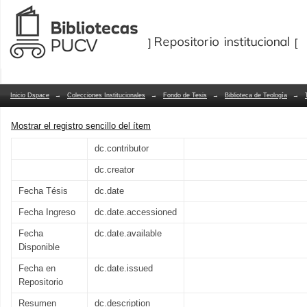
Incidencia de las nuevas tecnologías e
Repositorio Dspace/Manakin
escolar
Inicio Dspace
→
Colecciones Institucionales
→
Fondo de Tesis
→
Biblioteca de Teología
→
Mostrar el registro sencillo del ítem
dc.contributor
dc.creator
Fecha Tésis
dc.date
Fecha Ingreso
dc.date.accessioned
Fecha
dc.date.available
Disponible
Fecha en
dc.date.issued
Repositorio
Resumen
dc.description