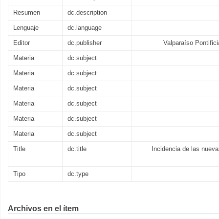
Resumen
dc.description
Lenguaje
dc.language
Editor
dc.publisher
Valparaíso Pontific
Materia
dc.subject
Materia
dc.subject
Materia
dc.subject
Materia
dc.subject
Materia
dc.subject
Materia
dc.subject
Title
dc.title
Incidencia de las nueva
Tipo
dc.type
Archivos en el ítem