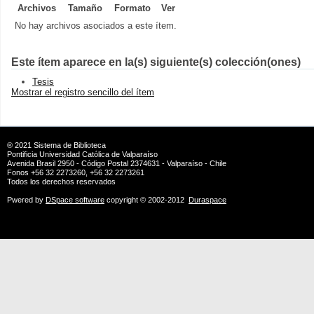
Archivos
Tamaño
Formato
Ver
No hay archivos asociados a este ítem.
Este ítem aparece en la(s) siguiente(s) colección(ones)
Tesis
Mostrar el registro sencillo del ítem
® 2021
Sistema de Biblioteca
Pontificia Universidad Católica de Valparaíso
Avenida Brasil 2950 - Código Postal 2374631 - Valparaíso - Chile
Fonos +56 32 2273260, +56 32 2273261
Todos los derechos reservados
Pwered by
DSpace software
copyright © 2002-2012
Duraspace