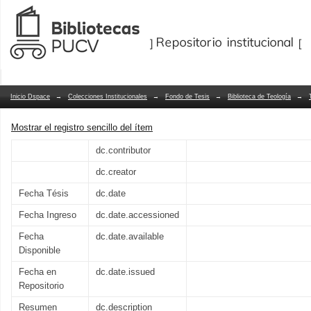
La fidelidad conyugal: núcleo y tarea
Repositorio Dspace/Manakin
Kentenich
Inicio Dspace
→
Colecciones Institucionales
→
Fondo de Tesis
→
Biblioteca de Teología
→
Mostrar el registro sencillo del ítem
dc.contributor
dc.creator
Fecha Tésis
dc.date
Fecha Ingreso
dc.date.accessioned
Fecha
dc.date.available
Disponible
Fecha en
dc.date.issued
Repositorio
Resumen
dc.description