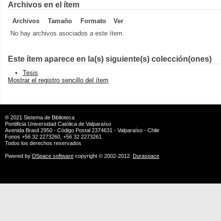
Archivos en el ítem
Archivos
Tamaño
Formato
Ver
No hay archivos asociados a este ítem.
Este ítem aparece en la(s) siguiente(s) colección(ones)
Tesis
Mostrar el registro sencillo del ítem
® 2021
Sistema de Biblioteca
Pontificia Universidad Católica de Valparaíso
Avenida Brasil 2950 - Código Postal 2374631 - Valparaíso - Chile
Fonos +56 32 2273260, +56 32 2273261
Todos los derechos reservados
Pwered by
DSpace software
copyright © 2002-2012
Duraspace