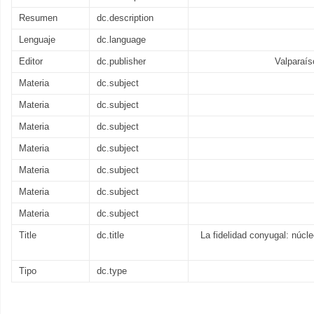
Resumen
dc.description
Lenguaje
dc.language
Editor
dc.publisher
Valparaís
Materia
dc.subject
Materia
dc.subject
Materia
dc.subject
Materia
dc.subject
Materia
dc.subject
Materia
dc.subject
Materia
dc.subject
Title
dc.title
La fidelidad conyugal: núcl
Tipo
dc.type