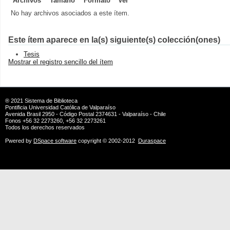
Archivos
Tamaño
Formato
Ver
No hay archivos asociados a este ítem.
Este ítem aparece en la(s) siguiente(s) colección(ones)
Tesis
Mostrar el registro sencillo del ítem
® 2021
Sistema de Biblioteca
Pontificia Universidad Católica de Valparaíso
Avenida Brasil 2950 - Código Postal 2374631 - Valparaíso - Chile
Fonos +56 32 2273260, +56 32 2273261
Todos los derechos reservados
Pwered by
DSpace software
copyright © 2002-2012
Duraspace