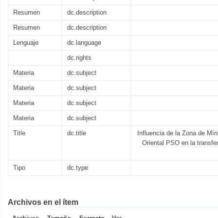
Resumen
dc.description
Resumen
dc.description
Lenguaje
dc.language
dc.rights
Materia
dc.subject
Materia
dc.subject
Materia
dc.subject
Materia
dc.subject
Title
dc.title
Influencia de la Zona de Mí
Oriental PSO en la transfer
Tipo
dc.type
Archivos en el ítem