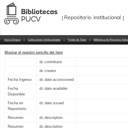
Influencia de la Zona de Mínimo Oxíge
Repositorio Dspace/Manakin
la transferencia de óxido nitroso a tra
Inicio Dspace
→
Colecciones Institucionales
→
Fondo de Tesis
→
Biblioteca de Recursos Natu
Mostrar el registro sencillo del ítem
dc.contributor
dc.creator
Fecha Ingreso
dc.date.accessioned
Fecha
dc.date.available
Disponible
Fecha en
dc.date.issued
Repositorio
Resumen
dc.description
Resumen
dc.description