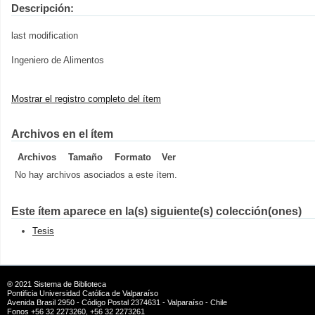
Descripción:
last modification
Ingeniero de Alimentos
Mostrar el registro completo del ítem
Archivos en el ítem
Archivos
Tamaño
Formato
Ver
No hay archivos asociados a este ítem.
Este ítem aparece en la(s) siguiente(s) colección(ones)
Tesis
® 2021
Sistema de Biblioteca
Pontificia Universidad Católica de Valparaíso
Avenida Brasil 2950 - Código Postal 2374631 - Valparaíso - Chile
Fonos +56 32 2273260, +56 32 2273261