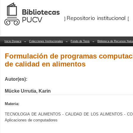
Formulación de programas computacion
Repositorio Dspace/Manakin
Inicio Dspace
→
Colecciones Institucionales
→
Fondo de Tesis
→
Biblioteca de Recursos Natu
Formulación de programas computaci
de calidad en alimentos
Autor(es):
Mücke Urrutia, Karin
Materia:
TECNOLOGIA DE ALIMENTOS - CALIDAD DE LOS ALIMENTOS - CON
Aplicaciones de computadores