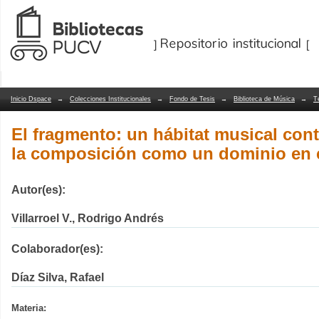
El fragmento: un hábitat musical con
Repositorio Dspace/Manakin
un dominio en construcción
Inicio Dspace
→
Colecciones Institucionales
→
Fondo de Tesis
→
Biblioteca de Música
→
T
El fragmento: un hábitat musical con
la composición como un dominio en 
Autor(es):
Villarroel V., Rodrigo Andrés
Colaborador(es):
Díaz Silva, Rafael
Materia: