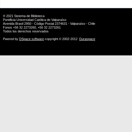
® 2021
Sistema de Biblioteca
Pontificia Universidad Católica de Valparaíso
Avenida Brasil 2950 - Código Postal 2374631 - Valparaíso - Chile
Fonos +56 32 2273260, +56 32 2273261
Todos los derechos reservados
Pwered by
DSpace software
copyright © 2002-2012
Duraspace