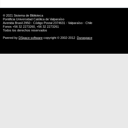
® 2021
Sistema de Biblioteca
Pontificia Universidad Católica de Valparaíso
Avenida Brasil 2950 - Código Postal 2374631 - Valparaíso - Chile
Fonos +56 32 2273260, +56 32 2273261
Todos los derechos reservados
Pwered by
DSpace software
copyright © 2002-2012
Duraspace