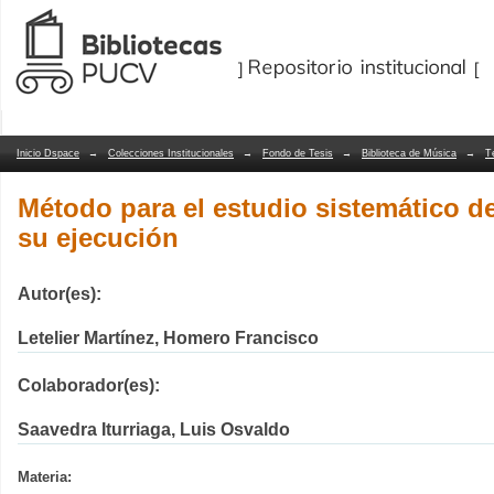
Método para el estudio sistemático de 
Repositorio Dspace/Manakin
Inicio Dspace
→
Colecciones Institucionales
→
Fondo de Tesis
→
Biblioteca de Música
→
T
Método para el estudio sistemático de
su ejecución
Autor(es):
Letelier Martínez, Homero Francisco
Colaborador(es):
Saavedra Iturriaga, Luis Osvaldo
Materia: