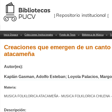
Creaciones que emergen de un canto an
Repositorio Dspace/Manakin
Inicio Dspace
→
Colecciones Institucionales
→
Fondo de Tesis
→
Biblioteca de Música
→
T
Creaciones que emergen de un canto a
atacameña
Autor(es):
Kaplán Gasman, Adolfo Esteban; Loyola Palacios, Margo
Materia:
MUSICA FOLKLORICA ATACAMEÑA - MUSICA FOLKLORICA CHILENA 
Descripción: