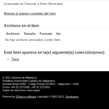
Licenciado en Ciencias y Artes Musicales
Mostrar el registro completo del ítem
Archivos en el ítem
Archivos
Tamaño
Formato
Ver
No hay archivos asociados a este ítem.
Este ítem aparece en la(s) siguiente(s) colección(ones)
Tésis
® 2021
Sistema de Biblioteca
Pontificia Universidad Católica de Valparaíso
Avenida Brasil 2950 - Código Postal 2374631 - Valparaíso - Chile
Fonos +56 32 2273260, +56 32 2273261
Todos los derechos reservados
Pwered by
DSpace software
copyright © 2002-2012
Duraspace