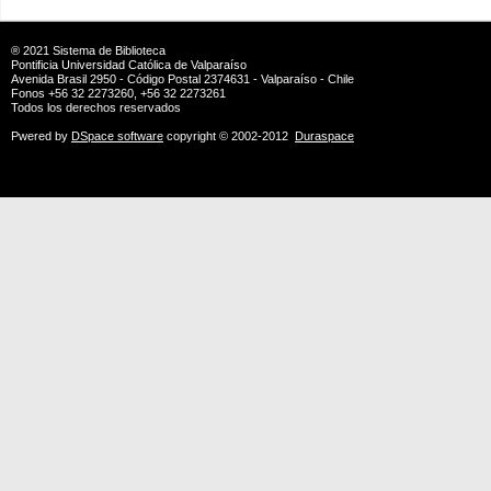
® 2021
Sistema de Biblioteca
Pontificia Universidad Católica de Valparaíso
Avenida Brasil 2950 - Código Postal 2374631 - Valparaíso - Chile
Fonos +56 32 2273260, +56 32 2273261
Todos los derechos reservados
Pwered by
DSpace software
copyright © 2002-2012
Duraspace