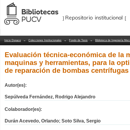
Evaluación técnica-económica de la m
Repositorio Dspace/Manakin
herramientas, para la optimización del
centrífugas de Proseal
Inicio Dspace
→
Colecciones Institucionales
→
Fondo de Tesis
→
Biblioteca de Ingeniería Mec
Evaluación técnica-económica de la m
maquinas y herramientas, para la opti
de reparación de bombas centrífugas
Autor(es):
Sepúlveda Fernández, Rodrigo Alejandro
Colaborador(es):
Durán Acevedo, Orlando; Soto Silva, Sergio