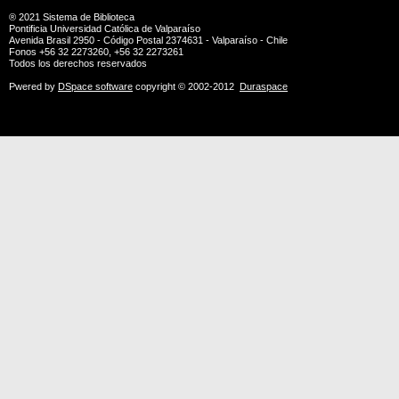
® 2021
Sistema de Biblioteca
Pontificia Universidad Católica de Valparaíso
Avenida Brasil 2950 - Código Postal 2374631 - Valparaíso - Chile
Fonos +56 32 2273260, +56 32 2273261
Todos los derechos reservados
Pwered by
DSpace software
copyright © 2002-2012
Duraspace