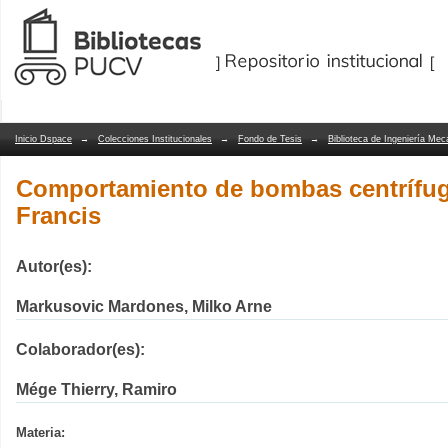
Comportamiento de bombas centrífuga
Repositorio Dspace/Manakin
Inicio Dspace
→
Colecciones Institucionales
→
Fondo de Tesis
→
Biblioteca de Ingeniería Mec
Comportamiento de bombas centrífug
Francis
Autor(es):
Markusovic Mardones, Milko Arne
Colaborador(es):
Mége Thierry, Ramiro
Materia: