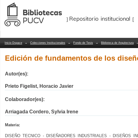
Edición de fundamentos de los diseño
Repositorio Dspace/Manakin
Inicio Dspace
→
Colecciones Institucionales
→
Fondo de Tesis
→
Biblioteca de Arquitectura
Edición de fundamentos de los diseñ
Autor(es):
Prieto Figelist, Horacio Javier
Colaborador(es):
Arriagada Cordero, Sylvia Irene
Materia:
DISEÑO TECNICO - DISEÑADORES INDUSTRIALES - DISEÑOS IN