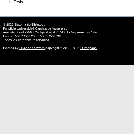
Tesis
® 2021
Sistema de Biblioteca
Pontificia Universidad Católica de Valparaíso
Avenida Brasil 2950 - Código Postal 2374631 - Valparaíso - Chile
Fonos +56 32 2273260, +56 32 2273261
Todos los derechos reservados
Pwered by
DSpace software
copyright © 2002-2012
Duraspace