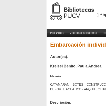
Embarcación individu
Repositorio Dspace/Manakin
Inicio Dspace
→
Colecciones Institucionales
→
Fo
Embarcación individ
Autor(es):
Kreisel Benito, Paula Andrea
Materia:
CATAMARAN - BOTES - CONSTRUCCI
DEPORTE ACUATICO - ARQUITECTUR
Descripción: