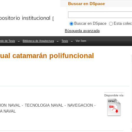
al catamarán polifuncional
Buscar en DSpace
Bibliotecas PUCV
Buscar en DSpace
Esta colec
Búsqueda avanzada
ndo de Tesis
→
Biblioteca de Arquitectura
→
Tesis
→
Ver ítem
ual catamarán polifuncional
Disponible vía
ON NAVAL - TECNOLOGIA NAVAL - NAVEGACION -
A NAVAL