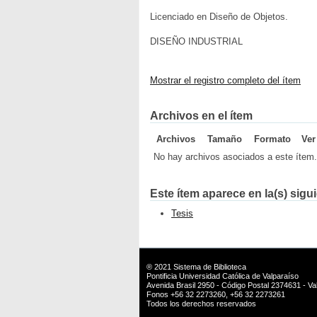
Licenciado en Diseño de Objetos.
DISEÑO INDUSTRIAL
Mostrar el registro completo del ítem
Archivos en el ítem
Archivos
Tamaño
Formato
Ver
No hay archivos asociados a este ítem.
Este ítem aparece en la(s) sigu
Tesis
® 2021
Sistema de Biblioteca
Pontificia Universidad Católica de Valparaíso
Avenida Brasil 2950 - Código Postal 2374631 - Val
Fonos +56 32 2273260, +56 32 2273261
Todos los derechos reservados