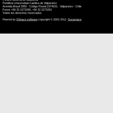
Pontificia Universidad Católica de Valparaíso
Avenida Brasil 2950 - Código Postal 2374631 - Valparaíso - Chile
Fonos +56 32 2273260, +56 32 2273261
Todos los derechos reservados
Pwered by
DSpace software
copyright © 2002-2012
Duraspace