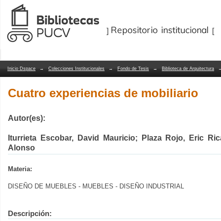
Cuatro experiencias de mobiliario
Repositorio Dspace/Manakin
Inicio Dspace
→
Colecciones Institucionales
→
Fondo de Tesis
→
Biblioteca de Arquitectura
Cuatro experiencias de mobiliario
Autor(es):
Iturrieta Escobar, David Mauricio; Plaza Rojo, Eric Ri
Alonso
Materia:
DISEÑO DE MUEBLES - MUEBLES - DISEÑO INDUSTRIAL
Descripción: