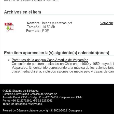
Archivos en el ítem
Nombre:
besos y cerezas.pdf
Ver/
Abrir
Tamaño:
14.59Mb
Formato:
PDF
Este ítem aparece en la(s) siguiente(s) colección(ones)
Partituras de la antigua Casa Amarilla de Valparaíso
Colección de partituras editadas en Chile entre 1900 y 1950; cuyo énf
Valparaíso. El contenido corresponde a la música de los salones tant
clase media chilena, incluidos salones de medio pelo y casas de can
® 2021
Sistema de Biblioteca
Pontificia Universidad Católica de Valparaíso
Avenida Brasil 2950 - Código Postal 2374631 - Valparaíso - Chile
Fonos +56 32 2273260, +56 32 2273261
Todos los derechos reservados
Pwered by
DSpace software
copyright © 2002-2012
Duraspace