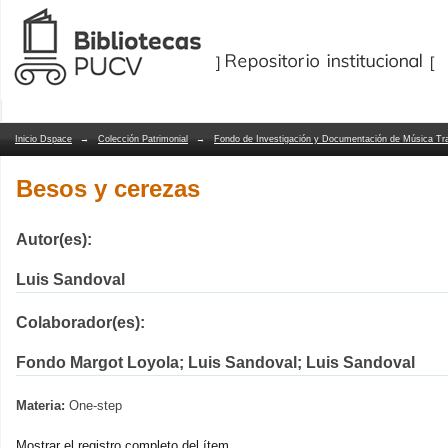
Besos y cerezas
Repositorio Dspace/Manakin
Inicio Dspace
→
Colección Patrimonial
→
Fondo de Investigación y Documentación de Música Tra
Besos y cerezas
Autor(es):
Luis Sandoval
Colaborador(es):
Fondo Margot Loyola; Luis Sandoval; Luis Sandoval
Materia:
One-step
Mostrar el registro completo del ítem