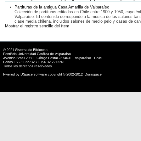
Partituras de la antigua Casa Amarilla de Valparaíso
Colección de partituras editadas en Chile entre 1900 y 1950; cuyo énf
Valparaíso. El contenido corresponde a la música de los salones tant
clase media chilena, incluidos salones de medio pelo y casas de can
Mostrar el registro sencillo del ítem
® 2021
Sistema de Biblioteca
Pontificia Universidad Católica de Valparaíso
Avenida Brasil 2950 - Código Postal 2374631 - Valparaíso - Chile
Fonos +56 32 2273260, +56 32 2273261
Todos los derechos reservados
Pwered by
DSpace software
copyright © 2002-2012
Duraspace