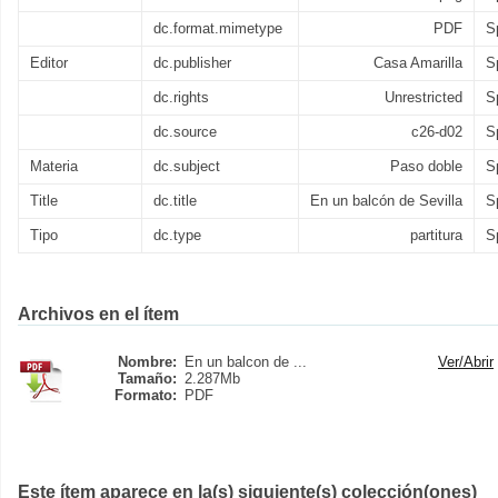
dc.format.mimetype
PDF
S
Editor
dc.publisher
Casa Amarilla
S
dc.rights
Unrestricted
S
dc.source
c26-d02
S
Materia
dc.subject
Paso doble
S
Title
dc.title
En un balcón de Sevilla
S
Tipo
dc.type
partitura
S
Archivos en el ítem
Nombre:
En un balcon de ...
Ver/
Abrir
Tamaño:
2.287Mb
Formato:
PDF
Este ítem aparece en la(s) siguiente(s) colección(ones)