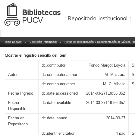
En un balcón de Sevilla
Repositorio Dspace/Manakin
Inicio Dspace
→
Colección Patrimonial
→
Fondo de Investigación y Documentación de Música Tra
Mostrar el registro sencillo del ítem
dc.contributor
Fondo Margot Loyola
S
Autor
dc.contributor.author
M. Mazzara
S
dc.contributor.other
M. C. Albeilo
S
Fecha Ingreso
dc.date.accessioned
2014-03-27T19:56:35Z
Fecha
dc.date.available
2014-03-27T19:56:35Z
Disponible
Fecha en
dc.date.issued
2014-03-27
Repositorio
dc.identifier.citation
4 pag
S