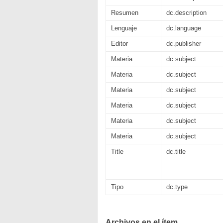
Resumen
dc.description
Lenguaje
dc.language
Editor
dc.publisher
Materia
dc.subject
Materia
dc.subject
Materia
dc.subject
Materia
dc.subject
Materia
dc.subject
Materia
dc.subject
Title
dc.title
Tipo
dc.type
Archivos en el ítem