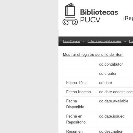
La eficiencia del com
Repositorio Dspace/Manakin
en Santiago: un enfoq
Inicio Dspace
→
Colecciones Institucionales
→
Fo
Mostrar el registro sencillo del ítem
dc.contributor
dc.creator
Fecha Tésis
dc.date
Fecha Ingreso
dc.date.accessione
Fecha
dc.date.available
Disponible
Fecha en
dc.date.issued
Repositorio
Resumen
dc.description