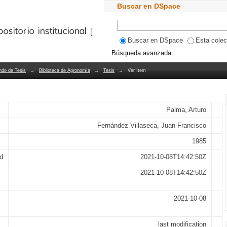
pòrtamiento de precios en el mercado d
Buscar en DSpace
ue de análisis espectral cruzado
Bibliotecas PUCV
Buscar en DSpace
Esta colec
Búsqueda avanzada
ndo de Tesis
→
Biblioteca de Agronomía
→
Tesis
→
Ver ítem
Palma, Arturo
Fernández Villaseca, Juan Francisco
1985
d
2021-10-08T14:42:50Z
2021-10-08T14:42:50Z
2021-10-08
last modification