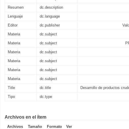
Resumen
dc.description
Lenguaje
dc.language
Editor
dc.publisher
Vald
Materia
dc.subject
Materia
dc.subject
P
Materia
dc.subject
Materia
dc.subject
Materia
dc.subject
Materia
dc.subject
Title
dc.title
Desarrollo de productos crud
Tipo
dc.type
Archivos en el ítem
Archivos
Tamaño
Formato
Ver