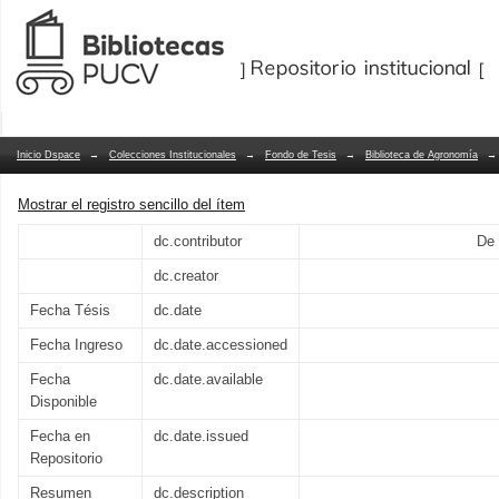
Desarrollo de productos crudos de baj
Repositorio Dspace/Manakin
Inicio Dspace
→
Colecciones Institucionales
→
Fondo de Tesis
→
Biblioteca de Agronomía
→
Mostrar el registro sencillo del ítem
dc.contributor
De 
dc.creator
Fecha Tésis
dc.date
Fecha Ingreso
dc.date.accessioned
Fecha
dc.date.available
Disponible
Fecha en
dc.date.issued
Repositorio
Resumen
dc.description