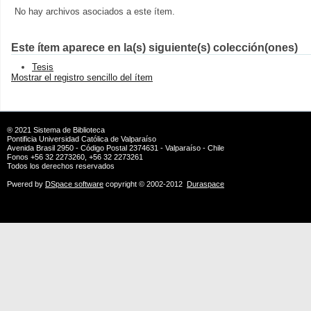
No hay archivos asociados a este ítem.
Este ítem aparece en la(s) siguiente(s) colección(ones)
Tesis
Mostrar el registro sencillo del ítem
® 2021
Sistema de Biblioteca
Pontificia Universidad Católica de Valparaíso
Avenida Brasil 2950 - Código Postal 2374631 - Valparaíso - Chile
Fonos +56 32 2273260, +56 32 2273261
Todos los derechos reservados
Pwered by
DSpace software
copyright © 2002-2012
Duraspace