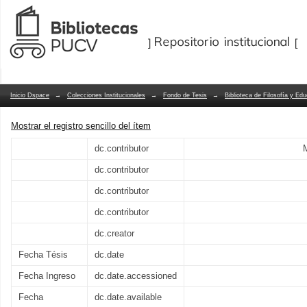
Análisis de los discursos sobre calidad
Repositorio Dspace/Manakin
estamentos involucrados en la educació
Inicio Dspace
→
Colecciones Institucionales
→
Fondo de Tesis
→
Biblioteca de Filosofía y Ed
Mostrar el registro sencillo del ítem
dc.contributor
dc.contributor
dc.contributor
dc.contributor
dc.creator
Fecha Tésis
dc.date
Fecha Ingreso
dc.date.accessioned
Fecha
dc.date.available