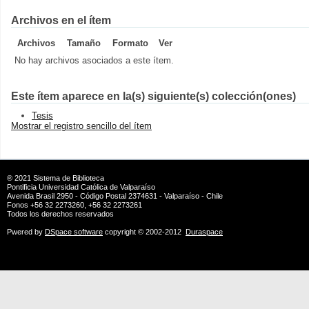
Archivos en el ítem
Archivos
Tamaño
Formato
Ver
No hay archivos asociados a este ítem.
Este ítem aparece en la(s) siguiente(s) colección(ones)
Tesis
Mostrar el registro sencillo del ítem
® 2021
Sistema de Biblioteca
Pontificia Universidad Católica de Valparaíso
Avenida Brasil 2950 - Código Postal 2374631 - Valparaíso - Chile
Fonos +56 32 2273260, +56 32 2273261
Todos los derechos reservados
Pwered by
DSpace software
copyright © 2002-2012
Duraspace