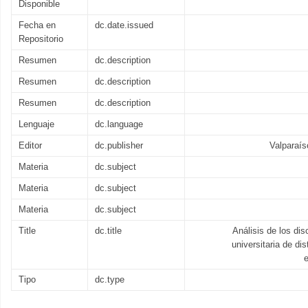
Disponible
Fecha en
dc.date.issued
Repositorio
Resumen
dc.description
Resumen
dc.description
Resumen
dc.description
Lenguaje
dc.language
Editor
dc.publisher
Valparaís
Materia
dc.subject
Materia
dc.subject
Materia
dc.subject
Title
dc.title
Análisis de los di
universitaria de di
e
Tipo
dc.type